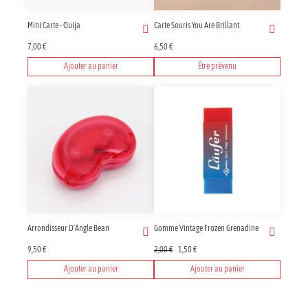
Mini Carte - Ouija
Carte Souris You Are Brillant
7,00
€
6,50
€
Ajouter au panier
Être prévenu
Arrondisseur D'Angle Bean
Gomme Vintage Frozen Grenadine
Le
Le
9,50
€
2,00
€
1,50
€
prix
prix
Ajouter au panier
Ajouter au panier
initial
actuel
était :
est :
2,00 €.
1,50 €.