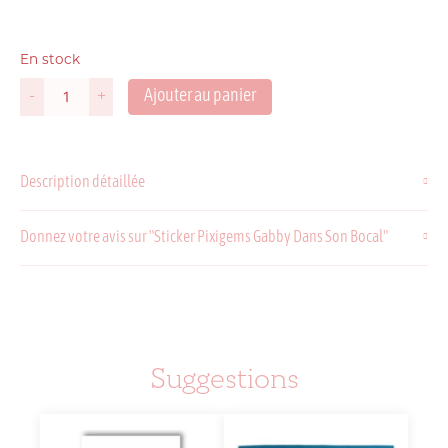
En stock
Ajouter au panier
-
+
quantité
de
Sticker
Pixigems
Description détaillée
Gabby
Dans
Son
Donnez votre avis sur "Sticker Pixigems Gabby Dans Son Bocal"
Bocal
Suggestions