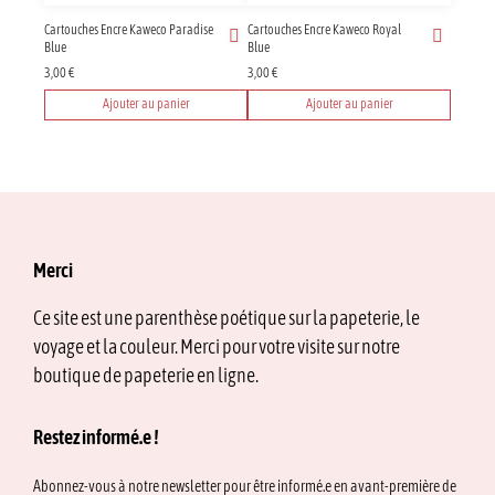
Cartouches Encre Kaweco Paradise
Cartouches Encre Kaweco Royal
Blue
Blue
3,00
€
3,00
€
Ajouter au panier
Ajouter au panier
Merci
Ce site est une parenthèse poétique sur la papeterie, le
voyage et la couleur. Merci pour votre visite sur notre
boutique de papeterie en ligne.
Restez informé.e !
Abonnez-vous à notre newsletter pour être informé.e en avant-première de