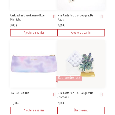
Cartouches Encre Kaweco Blue
Mini Carte Pop Up - Bouquet De
Midnight
Fleurs
3,00
€
7,00
€
Ajouter au panier
Ajouter au panier
Rupture de stock
Trousse Tie & Die
Mini Carte Pop Up - Bouquet De
Chardons
10,00
€
7,00
€
Ajouter au panier
Être prévenu