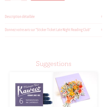
de
Sticker
Ticket
Description détaillée
Late
Night
Reading
Donnez votre avis sur "Sticker Ticket Late Night Reading Club"
Club
Suggestions