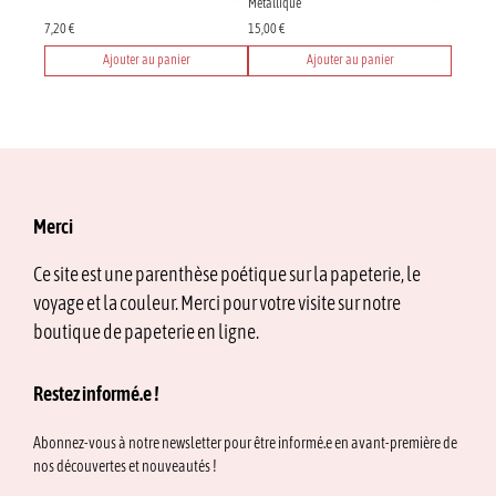
Métallique
page
7,20
€
15,00
€
du
produit
Ajouter au panier
Ajouter au panier
Merci
Ce site est une parenthèse poétique sur la papeterie, le
voyage et la couleur. Merci pour votre visite sur notre
boutique de papeterie en ligne.
Restez informé.e !
Abonnez-vous à notre newsletter pour être informé.e en avant-première de
nos découvertes et nouveautés !