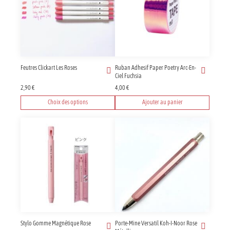
Feutres Clickart Les Roses
Ruban Adhesif Paper Poetry Arc-En-
Ciel Fuchsia
2,90
€
4,00
€
Choix des options
Ajouter au panier
Ce
produit
a
plusieurs
variations.
Les
options
peuvent
être
choisies
sur
Stylo Gomme Magnétique Rose
Porte-Mine Versatil Koh-I-Noor Rose
la