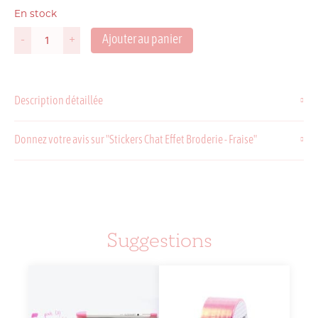
En stock
Ajouter au panier
-
+
quantité
de
Stickers
Chat
Description détaillée
Effet
Broderie
-
Donnez votre avis sur "Stickers Chat Effet Broderie - Fraise"
Fraise
Suggestions