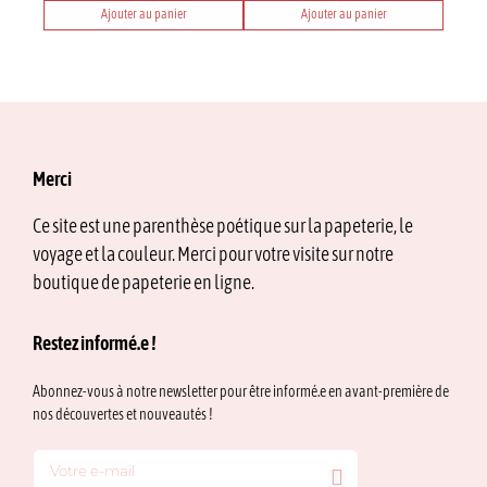
produit
produit
Ajouter au panier
Ajouter au panier
Merci
Ce site est une parenthèse poétique sur la papeterie, le
voyage et la couleur. Merci pour votre visite sur notre
boutique de papeterie en ligne.
Restez informé.e !
Abonnez-vous à notre newsletter pour être informé.e en avant-première de
nos découvertes et nouveautés !