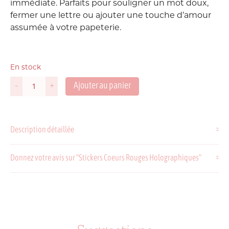
immédiate. Parfaits pour souligner un mot doux,
fermer une lettre ou ajouter une touche d’amour
assumée à votre papeterie.
En stock
Ajouter au panier
-
+
quantité
de
Stickers
Coeurs
Description détaillée
Rouges
Holographiques
Donnez votre avis sur "Stickers Coeurs Rouges Holographiques"