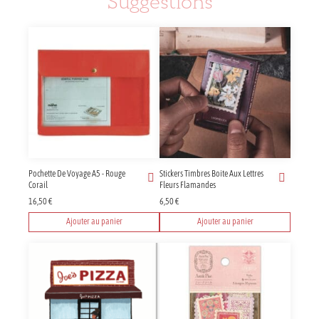
Suggestions
Pochette De Voyage A5 - Rouge
Stickers Timbres Boite Aux Lettres
Corail
Fleurs Flamandes
16,50
€
6,50
€
Ajouter au panier
Ajouter au panier