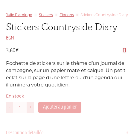
Julie Flamingo
Stickers
Flocons
Stickers Countryside Diary
Stickers Countryside Diary
BGM
3,60
€
Pochette de stickers sur le thème d’un journal de
campagne, sur un papier mate et calque
. Un petit
éclat sur la page d’une lettre ou d’un agenda qui
illuminera votre quotidien.
En stock
Ajouter au panier
-
+
quantité
de
Stickers
Countryside
Description détaillée
Diary