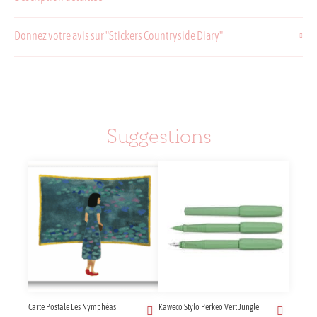
Donnez votre avis sur "Stickers Countryside Diary"
Suggestions
Carte Postale Les Nymphéas
Kaweco Stylo Perkeo Vert Jungle