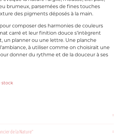
Love etc...
bleu brumeux, parsemées de fines touches
Suisse
Taïwan
 texture des pigments déposés à la main.
in's
Porte-Clés
Noeuds
ts pour composer des harmonies de couleurs
rmat carré et leur finition douce s’intègrent
Printemps
t, un planner ou une lettre. Une planche
Snoopy
ambiance, à utiliser comme on choisirait une
pour donner du rythme et de la douceur à ses
Voyage Voyage
 stock
ahiers
ochettes
ncier de la Nature"