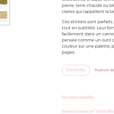
pierre, terre chaude ou 
Suède
claires qui rappellent la
P
Ces stickers sont parfai
USA
tout en subtilité. Leur fo
facilement dans un carne
pensée comme un outil d’
couleur sur une palette, 
pages.
Être prévenu
Rupture de
C
P
Description détaillée
Donnez votre avis sur "Stickers Nua