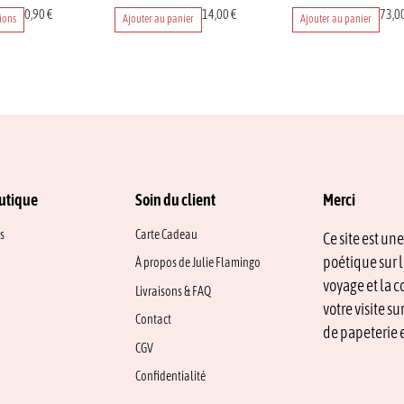
0,90
€
14,00
€
73,0
ions
Ajouter au panier
Ajouter au panier
utique
Soin du client
Merci
s
Carte Cadeau
Ce site est un
poétique sur l
À propos de Julie Flamingo
voyage et la c
Livraisons & FAQ
votre visite s
Contact
de papeterie e
CGV
Confidentialité