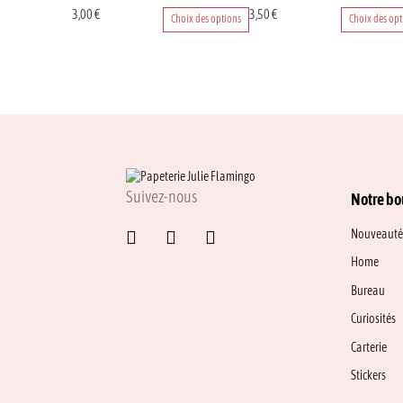
Ce
Ce
3,00
€
3,50
€
Choix des options
Choix des opt
produit
produit
a
a
plusieurs
plusieurs
variations.
variations.
Les
Les
options
options
peuvent
peuvent
être
être
choisies
choisies
sur
sur
Suivez-nous
Notre bo
la
la
page
page
Nouveauté
du
du
Home
produit
produit
Bureau
Curiosités
Carterie
Stickers