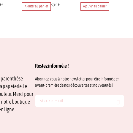
0
€
3,90
€
Ajouter au panier
Ajouter au panier
Restez informé.e !
e parenthèse
Abonnez-vous à notre newsletter pour être informé.e en
avant-première de nos découvertes et nouveautés !
a papeterie, le
ouleur. Merci pour
ur notre boutique
n ligne.