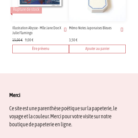
Rupture de stock
Illustration Abysse - Mlle Jane Doe X
Mémo Notes Japonaises Bleues
Julie Flamingo
Le
Le
15,00
€
9,00
€
3,50
€
prix
prix
Être prévenu
Ajouter au panier
initial
actuel
était :
est :
15,00 €.
9,00 €.
Merci
Ce site est une parenthèse poétique sur la papeterie, le
voyage et la couleur. Merci pour votre visite sur notre
boutique de papeterie en ligne.