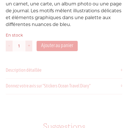
un carnet, une carte, un album photo ou une page
de journal. Les motifs mêlent illustrations délicates
et éléments graphiques dans une palette aux
différentes nuances de bleu.
En stock
Ajouter au panier
-
+
quantité
de
Stickers
Ocean
Description détaillée
Travel
Diary
Donnez votre avis sur "Stickers Ocean Travel Diary"
Suggestions