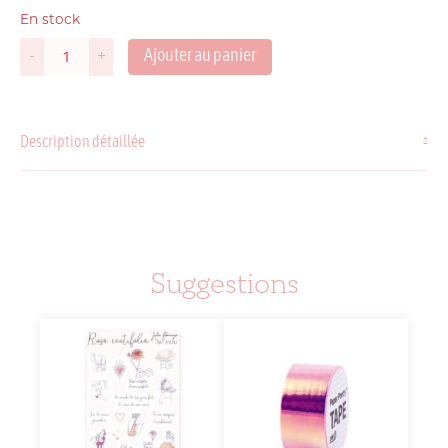
En stock
Ajouter au panier
-
+
quantité
de
Stickers
Vintage
Description détaillée
Chats
Roses
Velours
Suggestions