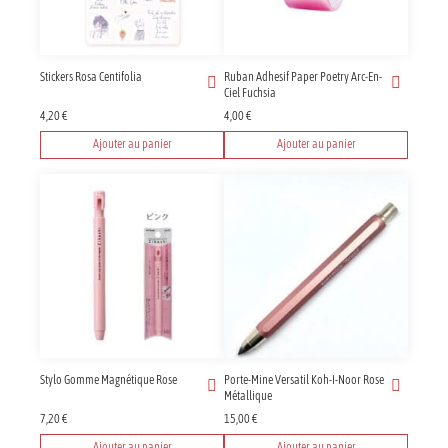
Stickers Rosa Centifolia
Ruban Adhesif Paper Poetry Arc-En-
Ciel Fuchsia
4,20
€
4,00
€
Ajouter au panier
Ajouter au panier
Stylo Gomme Magnétique Rose
Porte-Mine Versatil Koh-I-Noor Rose
Métallique
7,20
€
15,00
€
Ajouter au panier
Ajouter au panier