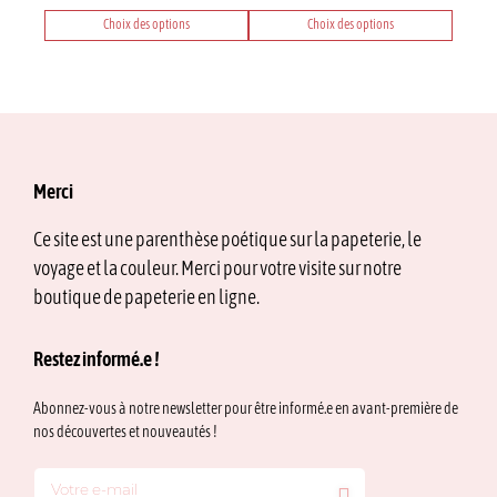
du
produit
Choix des options
Choix des options
Ce
Ce
produit
produit
a
a
plusieurs
plusieurs
variations.
variations.
Les
Les
options
options
Merci
peuvent
peuvent
être
être
Ce site est une parenthèse poétique sur la papeterie, le
choisies
choisies
voyage et la couleur. Merci pour votre visite sur notre
sur
sur
la
la
boutique de papeterie en ligne.
page
page
du
du
Restez informé.e !
produit
produit
Abonnez-vous à notre newsletter pour être informé.e en avant-première de
nos découvertes et nouveautés !