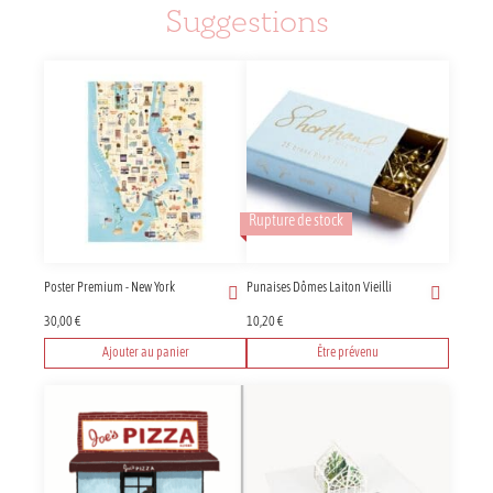
Suggestions
Rupture de stock
Poster Premium - New York
Punaises Dômes Laiton Vieilli
30,00
€
10,20
€
Ajouter au panier
Être prévenu