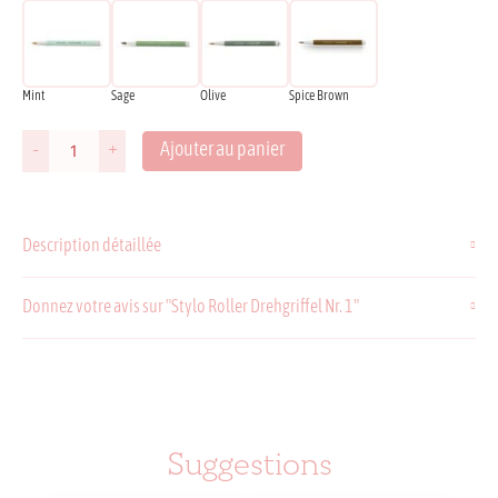
Mint
Sage
Olive
Spice Brown
Ajouter au panier
-
+
quantité
de
Stylo
Roller
Description détaillée
Drehgriffel
Nr.
1
Donnez votre avis sur "Stylo Roller Drehgriffel Nr. 1"
Suggestions