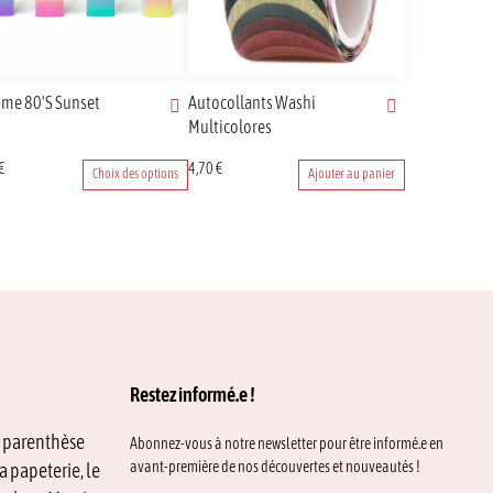
me 80's Sunset
Autocollants Washi
Multicolores
€
4,70
€
Choix des options
Ajouter au panier
uit
eurs
tions.
ons
ent
ies
Restez informé.e !
e parenthèse
Abonnez-vous à notre newsletter pour être informé.e en
avant-première de nos découvertes et nouveautés !
a papeterie, le
uit