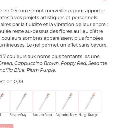
Love etc...
ne en 0.5 mm seront merveilleux pour apporter
Suisse
Taïwan
in's
Porte-Clés
ntes à vos projets artistiques et personnels.
Noeuds
ires par la fluidité et la vibration de leur encre :
ulée reste au-dessus des fibres au lieu d’être
Printemps
es couleurs sombres apparaissent plus foncées
Snoopy
 lumineuses. Le gel permet un effet sans bavure.
7 couleurs aux noms plus tentants les uns
Voyage Voyage
Green, Cappuccino Brown, Poppy Red, Sesame
fila Blue, Plum Purple.
est en 0,38
ahiers
ochettes
d
Sesame Gray
Avocado Green
Cappucino Brown
Mango Orange