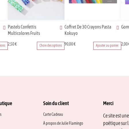
Pastels Confettis
Coffret De 30 Crayons Pasta
Gom
Multicolores Fruits
Kokuyo
Ce
Ce
2,50
€
90,00
€
2,00
ions
Choix des options
Ajouter au panier
produit
prod
a
a
plusieurs
plusi
variations.
varia
Les
Les
options
opti
peuvent
peuv
être
être
choisies
chois
sur
sur
utique
Soin du client
Merci
la
la
page
page
s
Carte Cadeau
Ce site est un
du
du
poétique sur l
À propos de Julie Flamingo
produit
prod