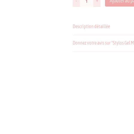
Ajouter au p
-
+
quantité
de
Stylos
Gel
Description détaillée
Mitsubishi
UNI
Ball
Donnez votre avis sur "Stylos Gel M
One
Fika