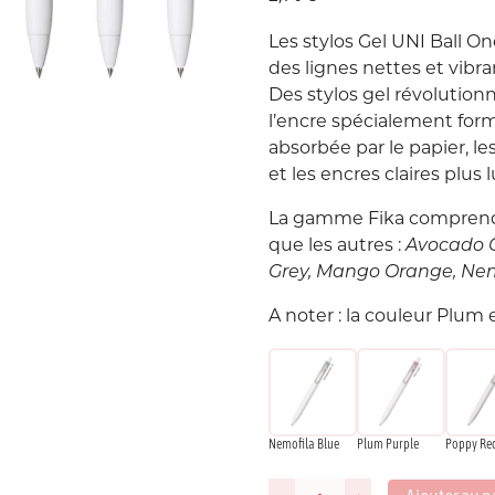
Les stylos Gel UNI Ball O
Suède
P
des lignes nettes et vibra
Des stylos gel révolutionna
USA
l’encre spécialement form
absorbée par le papier, l
et les encres claires plus
La gamme Fika comprend 
que les autres :
Avocado 
Grey, Mango Orange, Nemo
A noter : la couleur Plum 
C
P
Nemofila Blue
Plum Purple
Poppy Re