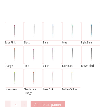
Baby Pink
Black
Blue
Green
Light Blue
Orange
Pink
Violet
Blue Black
Brown Black
Lime Green
Mandarine
Rose Pink
Golden Yellow
Orange
Ajouter au panier
-
+