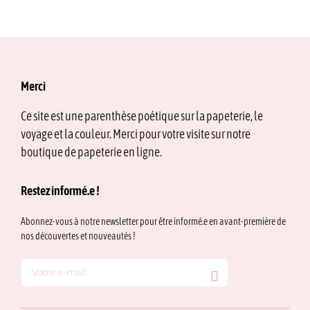
produit
produit
a
a
plusieurs
plusieurs
variations.
variations.
Les
Les
options
options
Merci
peuvent
peuvent
être
être
Ce site est une parenthèse poétique sur la papeterie, le
choisies
choisies
voyage et la couleur. Merci pour votre visite sur notre
sur
sur
la
la
boutique de papeterie en ligne.
page
page
du
du
Restez informé.e !
produit
produit
Abonnez-vous à notre newsletter pour être informé.e en avant-première de
nos découvertes et nouveautés !