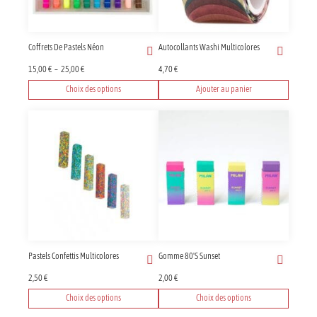
Coffrets De Pastels Néon
Autocollants Washi Multicolores
Plage
15,00
€
–
25,00
€
4,70
€
de
Choix des options
Ajouter au panier
prix :
Ce
15,00 €
produit
à
25,00 €
a
plusieurs
variations.
Les
options
peuvent
être
choisies
sur
Pastels Confettis Multicolores
Gomme 80's Sunset
la
page
2,50
€
2,00
€
du
Choix des options
Choix des options
produit
Ce
Ce