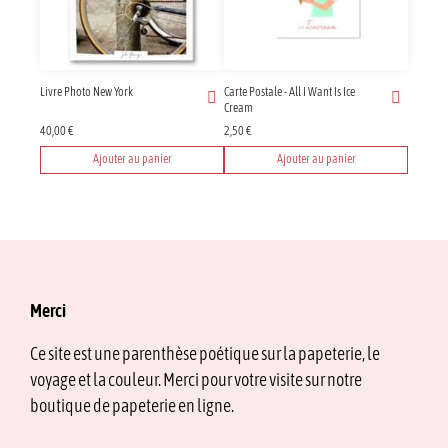
Livre Photo New York
Carte Postale - All I Want Is Ice
Cream
40,00
€
2,50
€
Ajouter au panier
Ajouter au panier
Merci
Ce site est une parenthèse poétique sur la papeterie, le
voyage et la couleur. Merci pour votre visite sur notre
boutique de papeterie en ligne.