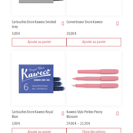
Cartouches Encre Kaweco Smoked
Convertisseur Encre Kaweco
Grey
3,00
€
10,00
€
Ajouter au panier
Ajouter au panier
Cartouches Encre Kaweco Royal
Kaweco Stylo Perkeo Peony
Blue
Blossom
Plage
3,00
€
19,00
€
–
21,50
€
de
Ajouter au panier
Choix des options