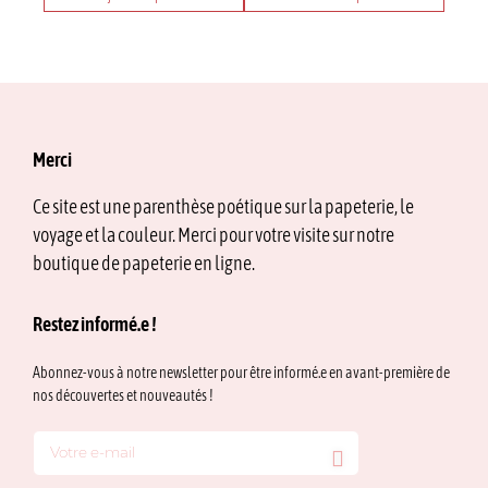
prix :
Ce
19,00 €
produit
à
21,50 €
a
plusieurs
variations.
Les
options
Merci
peuvent
être
Ce site est une parenthèse poétique sur la papeterie, le
choisies
voyage et la couleur. Merci pour votre visite sur notre
sur
la
boutique de papeterie en ligne.
page
du
Restez informé.e !
produit
Abonnez-vous à notre newsletter pour être informé.e en avant-première de
nos découvertes et nouveautés !