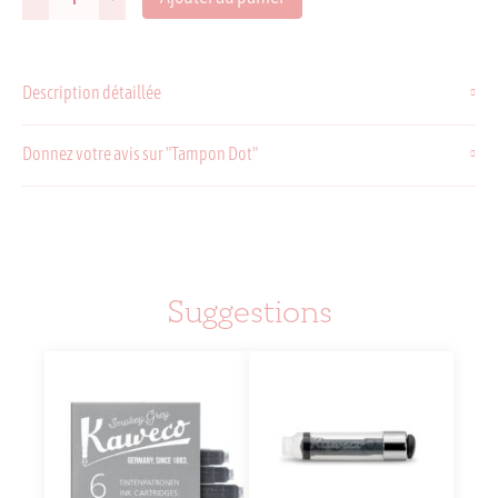
quantité
de
Tampon
Dot
Description détaillée
Donnez votre avis sur "Tampon Dot"
Suggestions