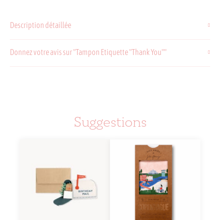
Tampon
Etiquette
Description détaillée
"Thank
You"
Donnez votre avis sur "Tampon Etiquette "Thank You""
Suggestions