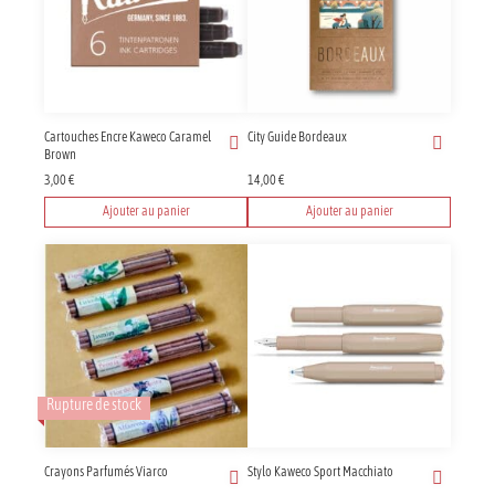
Cartouches Encre Kaweco Caramel
City Guide Bordeaux
Brown
3,00
€
14,00
€
Ajouter au panier
Ajouter au panier
Rupture de stock
Crayons Parfumés Viarco
Stylo Kaweco Sport Macchiato