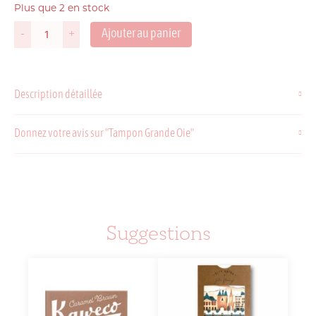
Plus que 2 en stock
Ajouter au panier
-
+
quantité
de
Tampon
Grande
Description détaillée
Oie
Donnez votre avis sur "Tampon Grande Oie"
Suggestions