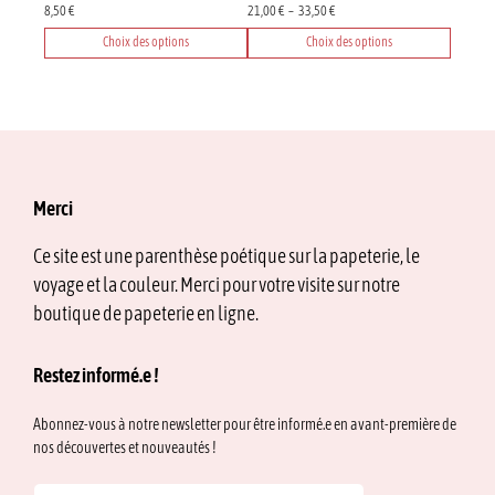
Plage
8,50
€
21,00
€
–
33,50
€
de
Choix des options
Choix des options
prix :
Ce
Ce
21,00 €
produit
produit
à
33,50 €
a
a
plusieurs
plusieurs
variations.
variations.
Les
Les
options
options
Merci
peuvent
peuvent
être
être
Ce site est une parenthèse poétique sur la papeterie, le
choisies
choisies
voyage et la couleur. Merci pour votre visite sur notre
sur
sur
la
la
boutique de papeterie en ligne.
page
page
du
du
Restez informé.e !
produit
produit
Abonnez-vous à notre newsletter pour être informé.e en avant-première de
nos découvertes et nouveautés !