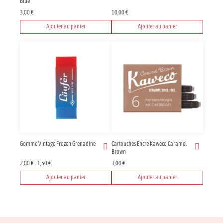
Blue
3,00
€
10,00
€
Ajouter au panier
Ajouter au panier
Gomme Vintage Frozen Grenadine
Cartouches Encre Kaweco Caramel
Brown
Le
Le
2,00
€
1,50
€
3,00
€
prix
prix
Ajouter au panier
Ajouter au panier
initial
actuel
était :
est :
2,00 €.
1,50 €.