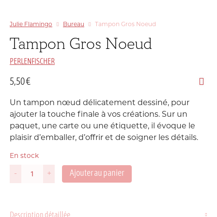
Julie Flamingo
Bureau
Tampon Gros Noeud
Tampon Gros Noeud
PERLENFISCHER
5,50
€
Un tampon nœud délicatement dessiné, pour
ajouter la touche finale à vos créations. Sur un
paquet, une carte ou une étiquette, il évoque le
plaisir d’emballer, d’offrir et de soigner les détails.
En stock
Ajouter au panier
-
+
quantité
de
Tampon
Gros
Description détaillée
Noeud