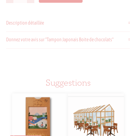
de
Tampon
Japonais
Description détaillée
Boite
de
chocolats
Donnez votre avis sur "Tampon Japonais Boite de chocolats"
Suggestions