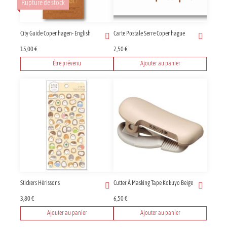
Rupture de stock
City Guide Copenhagen- English
Carte Postale Serre Copenhague
15,00
€
2,50
€
Être prévenu
Ajouter au panier
Stickers Hérissons
Cutter À Masking Tape Kokuyo Beige
3,80
€
6,50
€
Ajouter au panier
Ajouter au panier