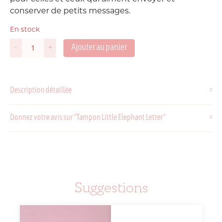
conserver de petits messages.
En stock
Ajouter au panier
-
+
quantité
de
Tampon
Little
Description détaillée
Elephant
Letter
Donnez votre avis sur "Tampon Little Elephant Letter"
Suggestions