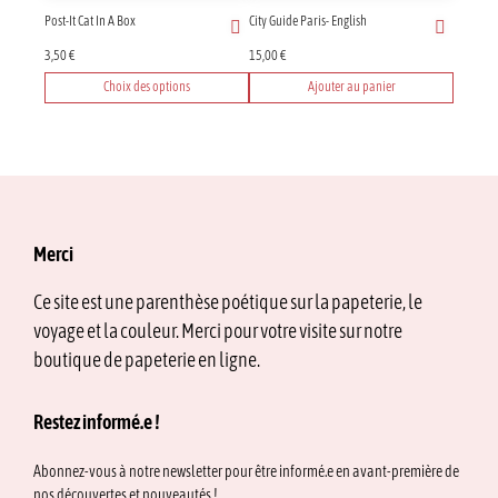
sur
Post-It Cat In A Box
City Guide Paris- English
la
page
3,50
€
15,00
€
du
Choix des options
Ajouter au panier
produit
Ce
produit
a
plusieurs
variations.
Les
options
Merci
peuvent
être
Ce site est une parenthèse poétique sur la papeterie, le
choisies
voyage et la couleur. Merci pour votre visite sur notre
sur
la
boutique de papeterie en ligne.
page
du
Restez informé.e !
produit
Abonnez-vous à notre newsletter pour être informé.e en avant-première de
nos découvertes et nouveautés !