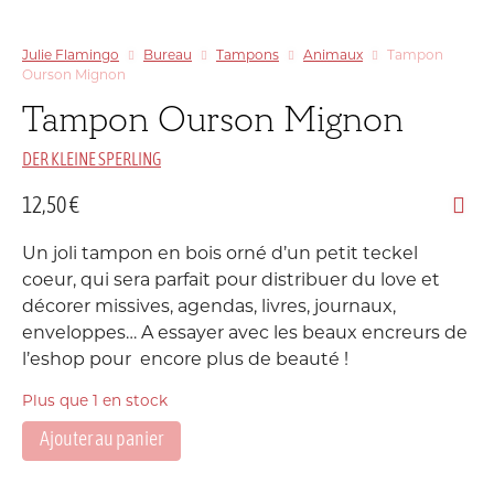
Julie Flamingo
Bureau
Tampons
Animaux
Tampon
Ourson Mignon
Tampon Ourson Mignon
DER KLEINE SPERLING
12,50
€
Un joli tampon en bois orné d’un petit teckel
coeur, qui sera parfait pour distribuer du love et
décorer missives, agendas, livres, journaux,
enveloppes… A essayer avec les beaux encreurs de
l’eshop pour encore plus de beauté !
Plus que 1 en stock
Ajouter au panier
quantité
de
Tampon