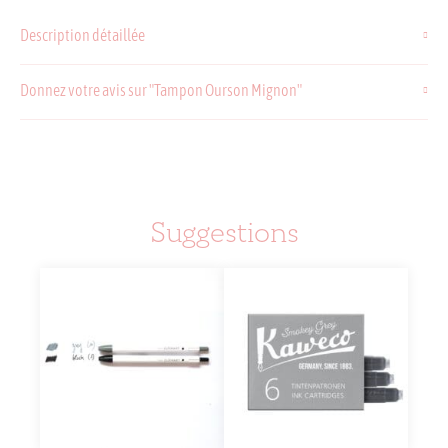
Ourson
Description détaillée
Mignon
Donnez votre avis sur "Tampon Ourson Mignon"
Suggestions