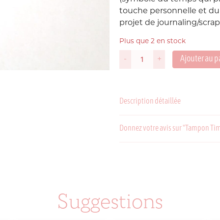
touche personnelle et du c
Suède
projet de journaling/scr
P
Plus que 2 en stock
USA
Ajouter au p
-
+
quantité
de
Tampon
Timbre
Description détaillée
Slow
Café
Donnez votre avis sur "Tampon Tim
C
P
Suggestions