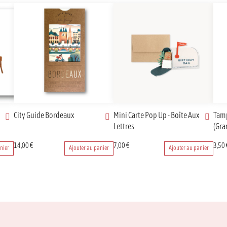
City Guide Bordeaux
Mini Carte Pop Up - Boîte Aux
Tamp
Lettres
(Gra
14,00
€
7,00
€
3,50
nier
Ajouter au panier
Ajouter au panier