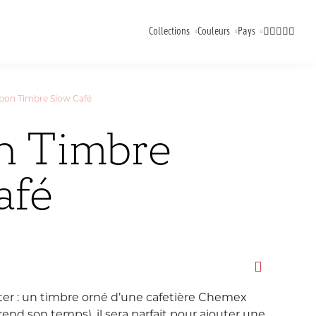
Collections
Couleurs
Pays
Animaux
Australie
Canada
on Timbre Slow Café
Back To School
Corée
Croatie
n Timbre
Bisounours
Espagne
France
Eté
afé
Italie
Japon
Flower Power
oloriage
ampons
arque-Pages
Kaweco
Vide-Poche
Briquets
Gourmandises
Malaisie
Pays Bas
Happy Mail
République
Royaume Uni
Journaling
er : un timbre orné d’une cafetière Chemex
Tchèque
nd son temps), il sera parfait pour ajouter une