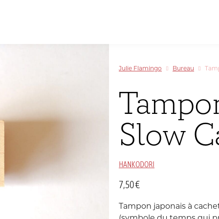
Papeterie
inspirée
Allemagne
par
Sélectionner par couleur
Sélectionner par couleur
Sélectionner par couleur
Sélectionner par couleur
le
Julie Flamingo
Bureau
Tamp
Voyage
Chine
et
Tampo
la
Danemark
Couleur
Slow C
Inde
C
T
M
HANKODORI
Luxembourg
7,50
€
Portugal
Tampon japonais à cachet
(symbole du temps qui pre