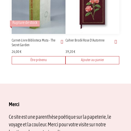
Rupture de stock
Carnet-Livre Biblioteca Muta - The
Cahier Brodé Rose D'Automne
Secret Garden
26,00
€
39,20
€
Être prévenu
Ajouter au panier
Merci
Ce site est une parenthèse poétique sur la papeterie, le
voyage et la couleur. Merci pour votre visite sur notre