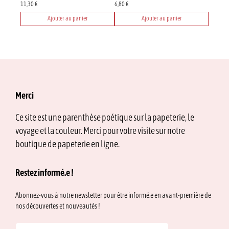
page
11,30
€
6,80
€
du
Ajouter au panier
Ajouter au panier
produit
Merci
Ce site est une parenthèse poétique sur la papeterie, le
voyage et la couleur. Merci pour votre visite sur notre
boutique de papeterie en ligne.
Restez informé.e !
Abonnez-vous à notre newsletter pour être informé.e en avant-première de
nos découvertes et nouveautés !