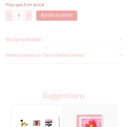
Plus que 3 en stock
Ajouter au panier
-
+
quantité
de
Carte
à
Description détaillée
Gratter
I
Love
Donnez votre avis sur "Carte à Gratter I Love You"
You
Suggestions