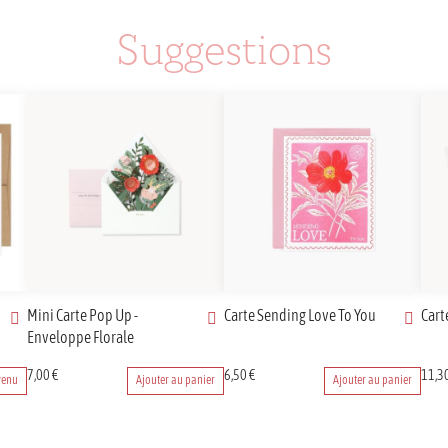
Suggestions
Mini Carte Pop Up -
Carte Sending Love To You
Cart
Enveloppe Florale
7,00
€
6,50
€
11,3
venu
Ajouter au panier
Ajouter au panier