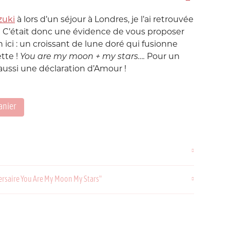
Love etc...
zuki
à lors d’un séjour à Londres, je l’ai retrouvée
Suisse
Taïwan
in's
Porte-Clés
 ! C’était donc une évidence de vous proposer
Noeuds
n ici : un croissant de lune doré qui fusionne
tte !
You are my moon + my stars….
Pour un
Printemps
 aussi une déclaration d’Amour !
Snoopy
Voyage Voyage
anier
ahiers
ochettes
ersaire You Are My Moon My Stars"