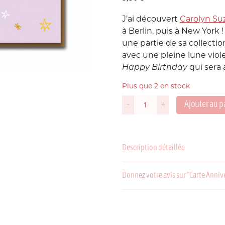
J’ai découvert
Carolyn Su
Suède
P
à Berlin, puis à New York
une partie de sa collectio
USA
avec une pleine lune viole
Happy Birthday
qui sera
Plus que 2 en stock
Ajouter au p
-
+
quantité
de
Carte
Anniversaire
Description détaillée
C
P
You
Are
My
Donnez votre avis sur "Carte Anniv
Moon
My
Stars