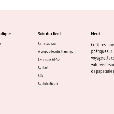
utique
Soin du client
Merci
s
Carte Cadeau
Ce site est un
poétique sur l
À propos de Julie Flamingo
voyage et la c
Livraisons & FAQ
votre visite s
Contact
de papeterie e
CGV
Confidentialité