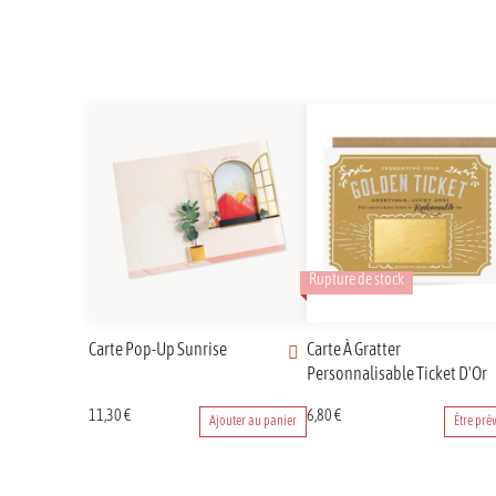
Rupture de stock
Carte Pop-Up Sunrise
Carte À Gratter
Personnalisable Ticket D'Or
11,30
€
6,80
€
Ajouter au panier
Être pré