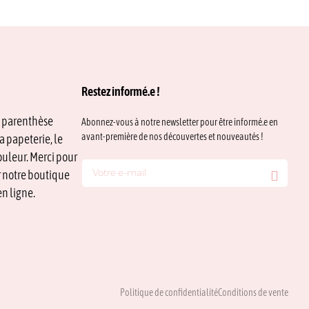
Restez informé.e !
e parenthèse
Abonnez-vous à notre newsletter pour être informé.e en
avant-première de nos découvertes et nouveautés !
a papeterie, le
ouleur. Merci pour
ur notre boutique
n ligne.
Politique de confidentialité
Conditions de vente