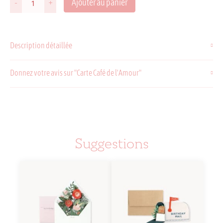
Ajouter au panier
-
+
quantité
de
Carte
Café
Description détaillée
de
l'Amour
Donnez votre avis sur "Carte Café de l'Amour"
Suggestions