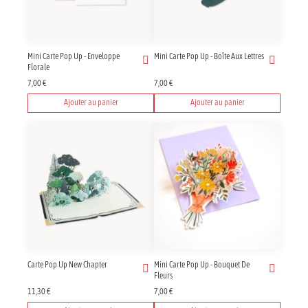
Mini Carte Pop Up - Enveloppe
Mini Carte Pop Up - Boîte Aux Lettres
Florale
7,00
€
7,00
€
Ajouter au panier
Ajouter au panier
Carte Pop Up New Chapter
Mini Carte Pop Up - Bouquet De
Fleurs
11,30
€
7,00
€