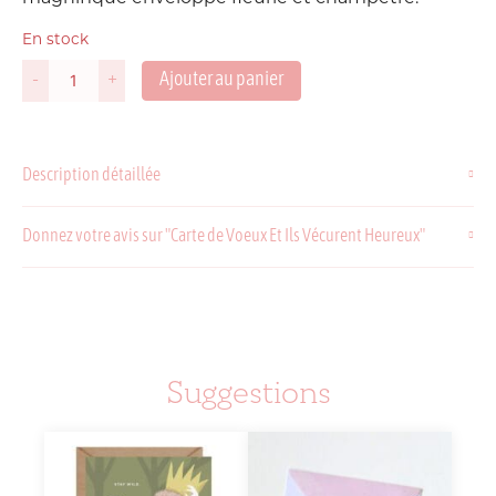
En stock
Ajouter au panier
-
+
quantité
de
Carte
de
Description détaillée
Voeux
Et
Ils
Donnez votre avis sur "Carte de Voeux Et Ils Vécurent Heureux"
Vécurent
Heureux
Suggestions