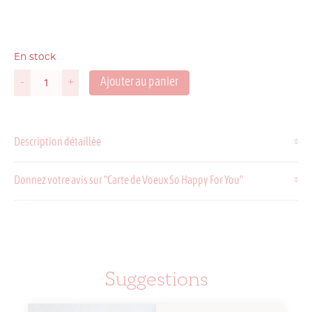
En stock
Ajouter au panier
-
+
quantité
de
Carte
de
Description détaillée
Voeux
So
Happy
Donnez votre avis sur "Carte de Voeux So Happy For You"
For
You
Suggestions