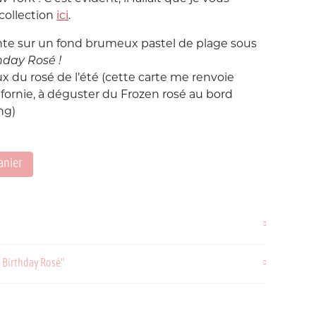
Love etc...
collection
ici
.
Suisse
Taïwan
in's
Porte-Clés
te sur un fond brumeux pastel de plage sous
Noeuds
day Rosé !
ux du rosé de l’été (cette carte me renvoie
Printemps
ifornie, à déguster du Frozen rosé au bord
Snoopy
ng)
Voyage Voyage
anier
ahiers
ochettes
y Birthday Rosé"