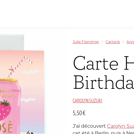
Papeterie
inspirée
Allemagne
par
Sélectionner par couleur
Sélectionner par couleur
Sélectionner par couleur
Sélectionner par couleur
le
Julie Flamingo
Carterie
Ann
Voyage
Chine
et
Carte 
la
Danemark
Couleur
Birthd
Inde
C
T
M
CAROLYN SUZUKI
Luxembourg
5,50
€
Portugal
J’ai découvert
Carolyn Su
cet été à Berlin, puis à New