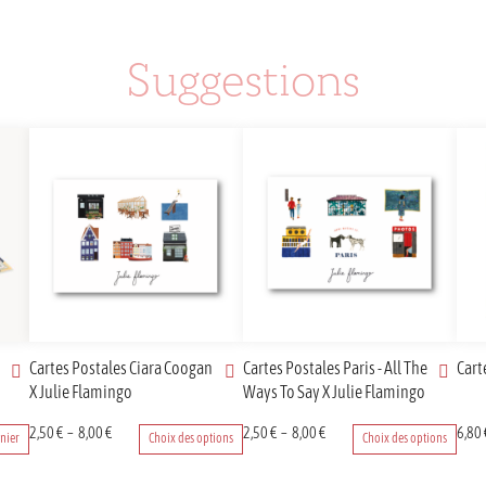
Suggestions
Cartes Postales Ciara Coogan
Cartes Postales Paris - All The
Cart
X Julie Flamingo
Ways To Say X Julie Flamingo
Ce
Plage
Ce
Plage
2,50
€
–
8,00
€
2,50
€
–
8,00
€
6,80
nier
Choix des options
Choix des options
produit
de
produit
de
a
prix :
a
prix :