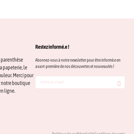
plusieurs
2,50 €
variations.
à
Les
8,00 €
options
peuvent
être
choisies
sur
Restez informé.e !
la
page
e parenthèse
Abonnez-vous à notre newsletter pour être informé.e en
du
avant-première de nos découvertes et nouveautés !
a papeterie, le
produit
ouleur. Merci pour
ur notre boutique
n ligne.