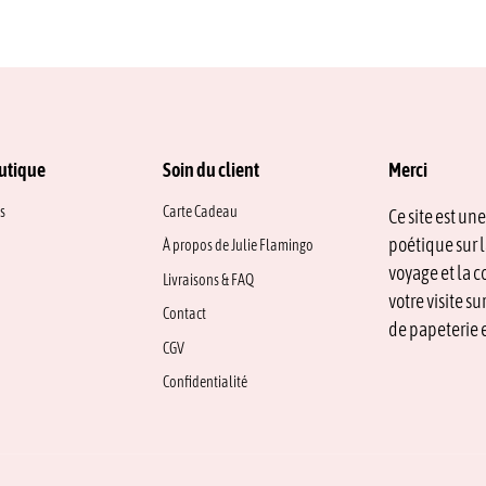
plusieurs
2,50 €
plusieurs
2,50 €
variations.
à
variations.
à
Les
8,00 €
Les
8,00 €
options
options
peuvent
peuvent
être
être
choisies
choisies
sur
sur
utique
Soin du client
Merci
la
la
page
page
s
Carte Cadeau
Ce site est un
du
du
poétique sur l
À propos de Julie Flamingo
produit
produit
voyage et la c
Livraisons & FAQ
votre visite s
Contact
de papeterie e
CGV
Confidentialité