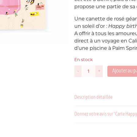
propose une partie de sa 
Suède
P
Une canette de rosé géan
un soleil d’or :
Happy birth
USA
A offrir à tous les amoure
direct à un voyage en Cal
d’une piscine à Palm Spri
En stock
Ajouter au p
-
+
quantité
de
Carte
C
P
Happy
Description détaillée
Birthday
Rosé
Donnez votre avis sur "Carte Happ