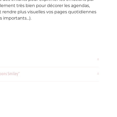
Love etc...
ement très bien pour décorer les agendas,
Suisse
Taïwan
t rendre plus visuelles vos pages quotidiennes
in's
Porte-Clés
Noeuds
s importants…).
Printemps
Snoopy
Voyage Voyage
mpons Smiley"
ahiers
ochettes