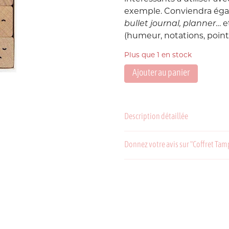
exemple. Conviendra égal
Suède
bullet journal, planner
… e
P
(humeur, notations, point
USA
Plus que 1 en stock
Ajouter au panier
quantité
de
Coffret
Tampons
Description détaillée
Smiley
Donnez votre avis sur "Coffret Ta
C
P