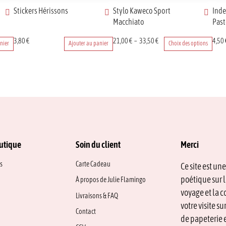
Stickers Hérissons
Stylo Kaweco Sport
Inde
Macchiato
Past
Ce
Plage
Ce
3,80
€
21,00
€
–
33,50
€
4,50
nier
Ajouter au panier
Choix des options
produit
de
prod
a
prix :
a
plusieurs
21,00 €
plusi
variations.
à
varia
Les
33,50 €
Les
options
opti
peuvent
peuv
être
être
choisies
chois
sur
sur
utique
Soin du client
Merci
la
la
page
page
s
Carte Cadeau
Ce site est un
du
du
poétique sur l
À propos de Julie Flamingo
produit
prod
voyage et la c
Livraisons & FAQ
votre visite s
Contact
de papeterie e