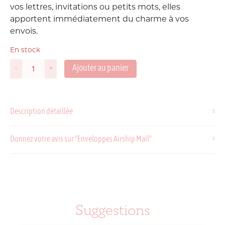
vos lettres, invitations ou petits mots, elles
apportent immédiatement du charme à vos
envois.
En stock
Ajouter au panier
-
+
quantité
de
Enveloppes
Airship
Description détaillée
Mail
Donnez votre avis sur "Enveloppes Airship Mail"
Suggestions