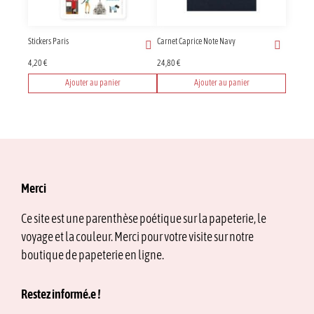
être
choisies
sur
Stickers Paris
Carnet Caprice Note Navy
la
page
4,20
€
24,80
€
du
Ajouter au panier
Ajouter au panier
produit
Merci
Ce site est une parenthèse poétique sur la papeterie, le
voyage et la couleur. Merci pour votre visite sur notre
boutique de papeterie en ligne.
Restez informé.e !