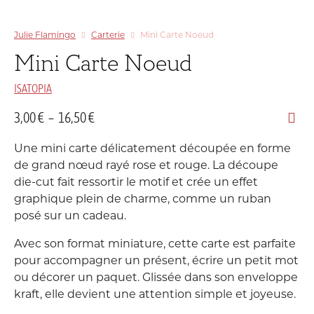
Julie Flamingo
Carterie
Mini Carte Noeud
Mini Carte Noeud
ISATOPIA
Plage
3,00
€
–
16,50
€
de
Une mini carte délicatement découpée en forme
prix :
de grand nœud rayé rose et rouge. La découpe
3,00 €
die-cut fait ressortir le motif et crée un effet
graphique plein de charme, comme un ruban
à
posé sur un cadeau.
16,50 €
Avec son format miniature, cette carte est parfaite
pour accompagner un présent, écrire un petit mot
ou décorer un paquet. Glissée dans son enveloppe
kraft, elle devient une attention simple et joyeuse.