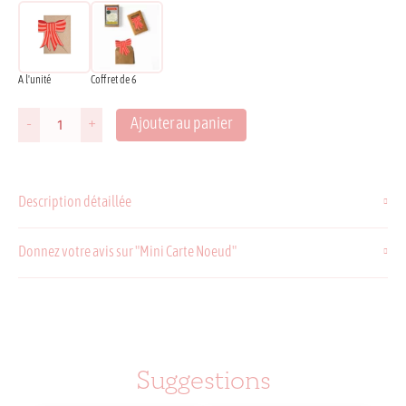
A l'unité
Coffret de 6
Ajouter au panier
-
+
quantité
de
Mini
Carte
Description détaillée
Noeud
Donnez votre avis sur "Mini Carte Noeud"
Suggestions