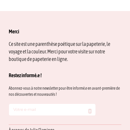
produit
a
plusieurs
variations.
Les
options
Merci
peuvent
être
Ce site est une parenthèse poétique sur la papeterie, le
choisies
voyage et la couleur. Merci pour votre visite sur notre
sur
la
boutique de papeterie en ligne.
page
du
Restez informé.e !
produit
Abonnez-vous à notre newsletter pour être informé.e en avant-première de
nos découvertes et nouveautés !