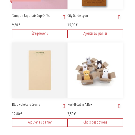
Tampon Japonais Cup Of Tea
City Guide Lyon
9,50
€
15,00
€
Être prévenu
Ajouter au panier
Bloc Note Café Crème
Post-It Cat In A Box
12,80
€
3,50
€
Ajouter au panier
Choix des options
Ce