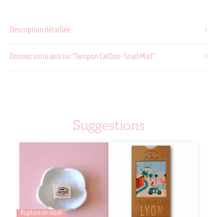
de
Tampon
CatDoo
Description détaillée
-
Snail
Mail
Donnez votre avis sur "Tampon CatDoo - Snail Mail"
Suggestions
Rupture de stock