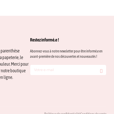
Restez informé.e !
e parenthèse
Abonnez-vous à notre newsletter pour être informé.e en
avant-première de nos découvertes et nouveautés !
a papeterie, le
ouleur. Merci pour
ur notre boutique
n ligne.