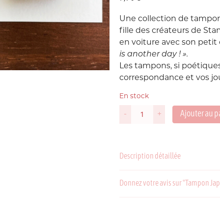
Une collection de tampon
Suède
P
fille des créateurs de St
en voiture avec son petit 
USA
is another day ! ».
Les tampons, si poétiques
correspondance et vos jo
En stock
Ajouter au p
-
+
quantité
de
Tampon
C
P
Japonais
Description détaillée
Tomorrow
is
Another
Donnez votre avis sur "Tampon Ja
Day