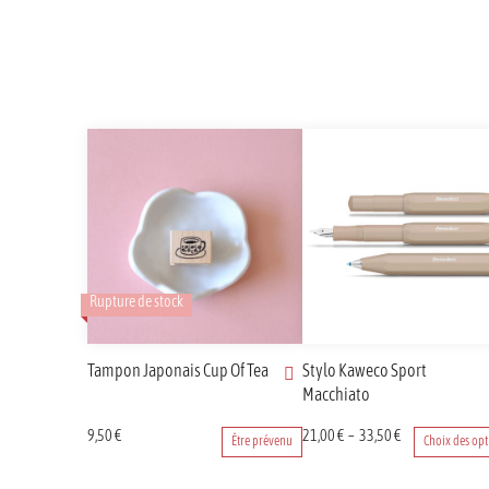
Rupture de stock
Tampon Japonais Cup Of Tea
Stylo Kaweco Sport
Macchiato
Ce
Plage
9,50
€
21,00
€
–
33,50
€
Être prévenu
Choix des opt
produit
de
a
prix :