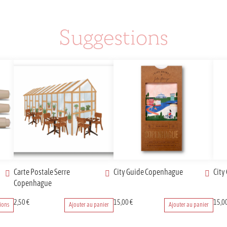
Suggestions
Carte Postale Serre
City Guide Copenhague
City
Copenhague
2,50
€
15,00
€
15,0
ions
Ajouter au panier
Ajouter au panier