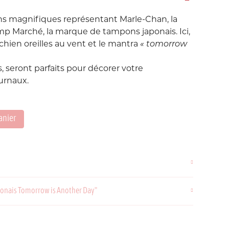
Love etc...
s magnifiques représentant Marle-Chan, la
Suisse
Taïwan
in's
Porte-Clés
amp Marché, la marque de tampons japonais. Ici,
Noeuds
chien oreilles au vent et le mantra
« tomorrow
Printemps
, seront parfaits pour décorer votre
Snoopy
urnaux.
Voyage Voyage
anier
ahiers
ochettes
ponais Tomorrow is Another Day"