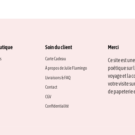
utique
Soin du client
Merci
s
Carte Cadeau
Ce site est un
poétique sur l
À propos de Julie Flamingo
voyage et la c
Livraisons & FAQ
votre visite s
Contact
de papeterie e
CGV
Confidentialité